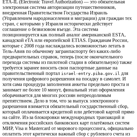
ETA-IL (Electronic Travel Authorization) — это обязательная
электронная система авторизации путешественников,
внедренная Правительством Государства Израиль
(Управлением народонаселения и миграции) для граждан тех
стран, с которыми у Израиля исторически действует
соглашение о безвизовом въезде. Эта система
позиционируется как полный аналог американской ESTA,
канадской eTA или европейской ETIAS. Гражданам России,
которые с 2008 года наслаждались возможностью летать в
Тель-Авив по обычному загранпаспорту без каких-либо
предварительных справок, теперь (после окончательного
перехода системы из пилотной стадии в обязательную) также
требуется заранее вносить свои паспортные данные на
правительственный портал
для
israel-entry.piba.gov.il
получения цифрового разрешения на посадку в самолет. И
хотя сама процедура заполнения анкеты предельно проста и
занимает не более 10 минут, финальный этап оформления
оборачивается для многих россиян непреодолимым
препятствием. Дело в том, что за выпуск электронного
разрешения взимается обязательный государственный сбор,
который оплачивается кредитной или дебетовой картой прямо
на сайте. Из-за блокировки международных транзакций и
отключения российских банковских карт платёжных систем
МИР, Visa и Mastercard от мирового процессинга, официально
оплатить этот критически важный сбор с рублевого счета из