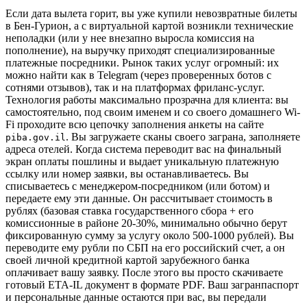
Если дата вылета горит, вы уже купили невозвратные билеты
в Бен-Гурион, а с виртуальной картой возникли технические
неполадки (или у нее внезапно выросла комиссия на
пополнение), на выручку приходят специализированные
платежные посредники. Рынок таких услуг огромный: их
можно найти как в Telegram (через проверенных ботов с
сотнями отзывов), так и на платформах фриланс-услуг.
Технология работы максимально прозрачна для клиента: вы
самостоятельно, под своим именем и со своего домашнего Wi-
Fi проходите всю цепочку заполнения анкеты на сайте
. Вы загружаете сканы своего заграна, заполняете
piba.gov.il
адреса отелей. Когда система переводит вас на финальный
экран оплаты пошлины и выдает уникальную платежную
ссылку или номер заявки, вы останавливаетесь. Вы
списываетесь с менеджером-посредником (или ботом) и
передаете ему эти данные. Он рассчитывает стоимость в
рублях (базовая ставка государственного сбора + его
комиссионные в районе 20-30%, минимально обычно берут
фиксированную сумму за услугу около 500-1000 рублей). Вы
переводите ему рубли по СБП на его российский счет, а он
своей личной кредитной картой зарубежного банка
оплачивает вашу заявку. После этого вы просто скачиваете
готовый ETA-IL документ в формате PDF. Ваш загранпаспорт
и персональные данные остаются при вас, вы передали