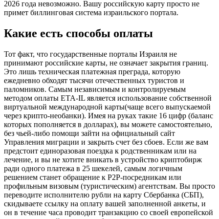
2026 года невозможно. Вашу российскую карту просто не
примет биллинговая система израильского портала.
Какие есть способы оплаты
Тот факт, что государственные порталы Израиля не
принимают российские карты, не означает закрытия границ.
Это лишь техническая платежная преграда, которую
ежедневно обходят тысячи отечественных туристов и
паломников. Самым независимым и контролируемым
методом оплаты ETA-IL является использование собственной
виртуальной международной карты(чаще всего выпускаемой
через крипто-необанки). Имея на руках такие 16 цифр (баланс
которых пополняется в долларах), вы можете самостоятельно,
без чьей-либо помощи зайти на официальный сайт
Управления миграции и закрыть счет без сбоев. Если же вам
предстоит единоразовая поездка к родственникам или на
лечение, и вы не хотите вникать в устройство криптобирж
ради одного платежа в 25 шекелей, самым логичным
решением станет обращение к P2P-посредникам или
профильным визовым (туристическим) агентствам. Вы просто
переводите исполнителю рубли на карту Сбербанка (СБП),
скидываете ссылку на оплату вашей заполненной анкеты, и
он в течение часа проводит транзакцию со своей европейской