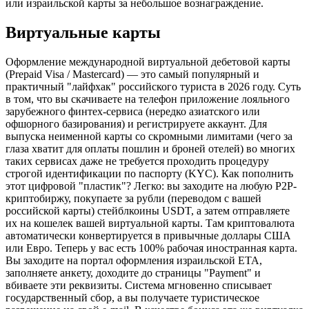
или израильской карты за небольшое вознаграждение.
Виртуальные карты
Оформление международной виртуальной дебетовой карты
(Prepaid Visa / Mastercard) — это самый популярный и
практичный "лайфхак" российского туриста в 2026 году. Суть
в том, что вы скачиваете на телефон приложение лояльного
зарубежного финтех-сервиса (нередко азиатского или
офшорного базирования) и регистрируете аккаунт. Для
выпуска неименной карты со скромными лимитами (чего за
глаза хватит для оплаты пошлин и броней отелей) во многих
таких сервисах даже не требуется проходить процедуру
строгой идентификации по паспорту (KYC). Как пополнить
этот цифровой "пластик"? Легко: вы заходите на любую P2P-
криптобиржу, покупаете за рубли (переводом с вашей
российской карты) стейблкоины USDT, а затем отправляете
их на кошелек вашей виртуальной карты. Там криптовалюта
автоматически конвертируется в привычные доллары США
или Евро. Теперь у вас есть 100% рабочая иностранная карта.
Вы заходите на портал оформления израильской ETA,
заполняете анкету, доходите до страницы "Payment" и
вбиваете эти реквизиты. Система мгновенно списывает
государственный сбор, а вы получаете туристическое