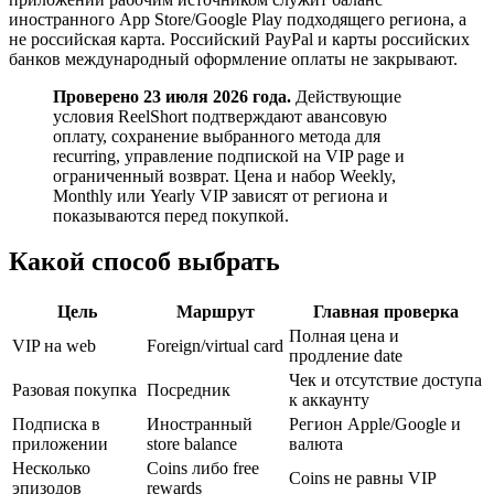
иностранного App Store/Google Play подходящего региона, а
не российская карта. Российский PayPal и карты российских
банков международный оформление оплаты не закрывают.
Проверено 23 июля 2026 года.
Действующие
условия ReelShort подтверждают авансовую
оплату, сохранение выбранного метода для
recurring, управление подпиской на VIP page и
ограниченный возврат. Цена и набор Weekly,
Monthly или Yearly VIP зависят от региона и
показываются перед покупкой.
Какой способ выбрать
Цель
Маршрут
Главная проверка
Полная цена и
VIP на web
Foreign/virtual card
продление date
Чек и отсутствие доступа
Разовая покупка
Посредник
к аккаунту
Подписка в
Иностранный
Регион Apple/Google и
приложении
store balance
валюта
Несколько
Coins либо free
Coins не равны VIP
эпизодов
rewards