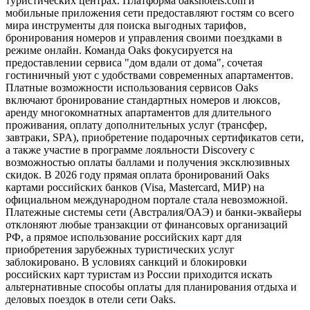
туристических центрах. Платформа oakshotels.com и
мобильные приложения сети предоставляют гостям со всего
мира инструменты для поиска выгодных тарифов,
бронирования номеров и управления своими поездками в
режиме онлайн. Команда Oaks фокусируется на
предоставлении сервиса "дом вдали от дома", сочетая
гостиничный уют с удобствами современных апартаментов.
Платные возможности использования сервисов Oaks
включают бронирование стандартных номеров и люксов,
аренду многокомнатных апартаментов для длительного
проживания, оплату дополнительных услуг (трансфер,
завтраки, SPA), приобретение подарочных сертификатов сети,
а также участие в программе лояльности Discovery с
возможностью оплаты баллами и получения эксклюзивных
скидок. В 2026 году прямая оплата бронирований Oaks
картами российских банков (Visa, Mastercard, МИР) на
официальном международном портале стала невозможной.
Платежные системы сети (Австралия/ОАЭ) и банки-эквайеры
отклоняют любые транзакции от финансовых организаций
РФ, а прямое использование российских карт для
приобретения зарубежных туристических услуг
заблокировано. В условиях санкций и блокировки
российских карт туристам из России приходится искать
альтернативные способы оплаты для планирования отдыха и
деловых поездок в отели сети Oaks.