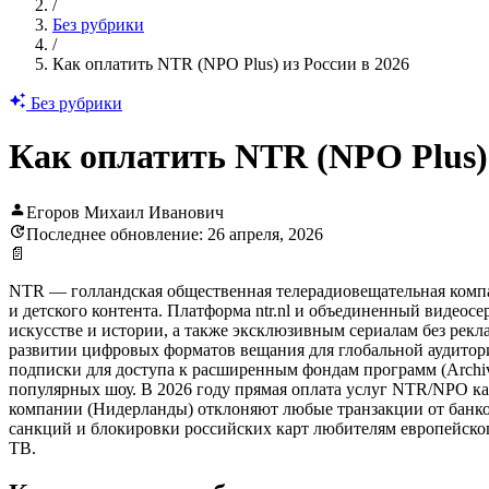
/
Без рубрики
/
Как оплатить NTR (NPO Plus) из России в 2026
Без рубрики
Как оплатить NTR (NPO Plus) 
Егоров Михаил Иванович
Последнее обновление: 26 апреля, 2026
📄
NTR — голландская общественная телерадиовещательная компан
и детского контента. Платформа ntr.nl и объединенный видеос
искусстве и истории, а также эксклюзивным сериалам без рек
развитии цифровых форматов вещания для глобальной аудитор
подписки для доступа к расширенным фондам программ (Archiv
популярных шоу. В 2026 году прямая оплата услуг NTR/NPO ка
компании (Нидерланды) отклоняют любые транзакции от банков
санкций и блокировки российских карт любителям европейског
ТВ.