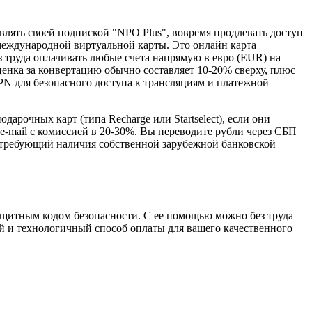
влять своей подпиской "NPO Plus", вовремя продлевать доступ
международной виртуальной карты. Это онлайн карта
 труда оплачивать любые счета напрямую в евро (EUR) на
ценка за конвертацию обычно составляет 10-20% сверху, плюс
PN для безопасного доступа к трансляциям и платежной
очных карт (типа Recharge или Startselect), если они
-mail с комиссией в 20-30%. Вы переводите рубли через СБП
е требующий наличия собственной зарубежной банковской
ащитным кодом безопасности. С ее помощью можно без труда
й и технологичный способ оплаты для вашего качественного