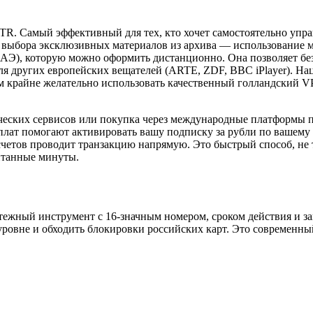
TR. Самый эффективный для тех, кто хочет самостоятельно упра
 выбора эксклюзивных материалов из архива — использование 
ОАЭ), которую можно оформить дистанционно. Она позволяет без
ля других европейских вещателей (ARTE, ZDF, BBC iPlayer). На
ом крайне желательно использовать качественный голландский V
ских сервисов или покупка через международные платформы подар
лат помогают активировать вашу подписку за рубли по вашему e
 счетов проводит транзакцию напрямую. Это быстрый способ, н
итанные минуты.
тежный инструмент с 16-значным номером, сроком действия и з
ровне и обходить блокировки российских карт. Это современны