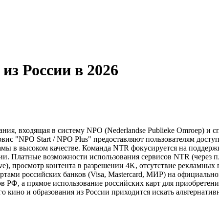
из России в 2026
ия, входящая в систему NPO (Nederlandse Publieke Omroep) и с
ервис "NPO Start / NPO Plus" предоставляют пользователям дос
ламы в высоком качестве. Команда NTR фокусируется на поддер
ии. Платные возможности использования сервисов NTR (через 
e), просмотр контента в разрешении 4K, отсутствие рекламных
ртами российских банков (Visa, Mastercard, МИР) на официаль
 РФ, а прямое использование российских карт для приобретени
о кино и образования из России приходится искать альтернатив