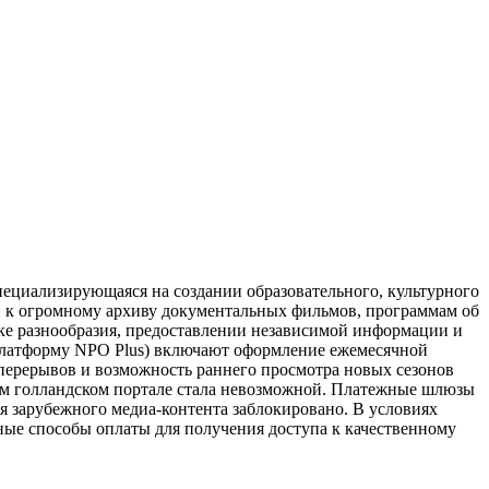
пециализирующаяся на создании образовательного, культурного
туп к огромному архиву документальных фильмов, программам об
жке разнообразия, предоставлении независимой информации и
платформу NPO Plus) включают оформление ежемесячной
 перерывов и возможность раннего просмотра новых сезонов
ном голландском портале стала невозможной. Платежные шлюзы
я зарубежного медиа-контента заблокировано. В условиях
ные способы оплаты для получения доступа к качественному