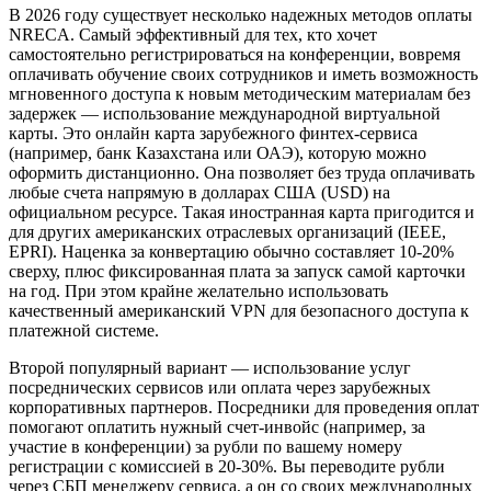
В 2026 году существует несколько надежных методов оплаты
NRECA. Самый эффективный для тех, кто хочет
самостоятельно регистрироваться на конференции, вовремя
оплачивать обучение своих сотрудников и иметь возможность
мгновенного доступа к новым методическим материалам без
задержек — использование международной виртуальной
карты. Это онлайн карта зарубежного финтех-сервиса
(например, банк Казахстана или ОАЭ), которую можно
оформить дистанционно. Она позволяет без труда оплачивать
любые счета напрямую в долларах США (USD) на
официальном ресурсе. Такая иностранная карта пригодится и
для других американских отраслевых организаций (IEEE,
EPRI). Наценка за конвертацию обычно составляет 10-20%
сверху, плюс фиксированная плата за запуск самой карточки
на год. При этом крайне желательно использовать
качественный американский VPN для безопасного доступа к
платежной системе.
Второй популярный вариант — использование услуг
посреднических сервисов или оплата через зарубежных
корпоративных партнеров. Посредники для проведения оплат
помогают оплатить нужный счет-инвойс (например, за
участие в конференции) за рубли по вашему номеру
регистрации с комиссией в 20-30%. Вы переводите рубли
через СБП менеджеру сервиса, а он со своих международных