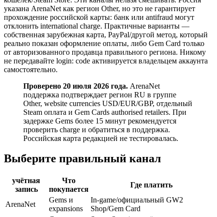
указана ArenaNet как регион Other, но это не гарантирует
прохождение российской карты: банк или antifraud могут
отклонить international charge. Практичные варианты —
собственная зарубежная карта, PayPal/другой метод, который
реально показан оформление оплаты, либо Gem Card только
от авторизованного продавца правильного региона. Никому
не передавайте login: code активируется владельцем аккаунта
самостоятельно.
Проверено 20 июля 2026 года.
ArenaNet
поддержка подтверждает регион RU в группе
Other, website currencies USD/EUR/GBP, отдельный
Steam оплата и Gem Cards authorised retailers. При
задержке Gems более 15 минут рекомендуется
проверить charge и обратиться в поддержка.
Российская карта редакцией не тестировалась.
Выберите правильный канал
учётная
Что
Где платить
запись
покупается
Gems и
In-game/официальный GW2
ArenaNet
expansions
Shop/Gem Card