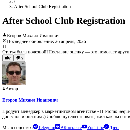
/
After School Club Registration
After School Club Registration
Егоров Михаил Иванович
Последнее обновление: 26 апреля, 2026
📄
Статья была полезной?
Поставьте оценку — это помогает други
0
0
Автор
Егоров Михаил Иванович
Продукт-менеджер в маркетинговом агентстве «IT Promo Seque
доступов и оплатам :) Люблю путешествовать, жил как экспат 
Мы в соцсетях:
Telegram
ВКонтакте
YouTube
Дзен