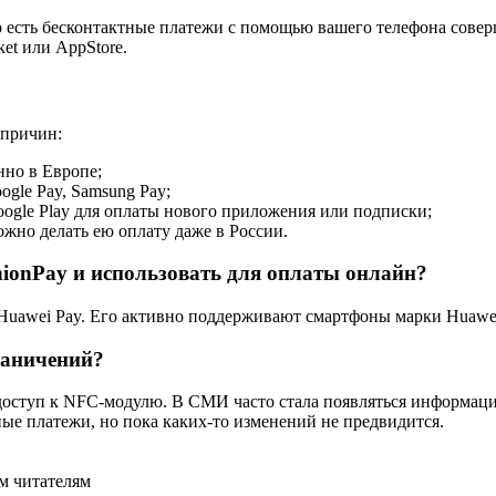
 то есть бесконтактные платежи с помощью вашего телефона сове
et или AppStore.
 причин:
но в Европе;
gle Pay, Samsung Pay;
ogle Play для оплаты нового приложения или подписки;
ожно делать ею оплату даже в России.
nionPay и использовать для оплаты онлайн?
Huawei Pay. Его активно поддерживают смартфоны марки Huawe
раничений?
доступ к NFC-модулю. В СМИ часто стала появляться информаци
ые платежи, но пока каких-то изменений не предвидится.
м читателям