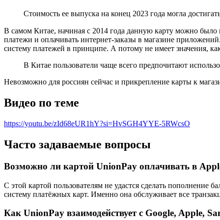
Стоимость ее выпуска на конец 2023 года могла достигать
В самом Китае, начиная с 2014 года данную карту можно было
платежи и оплачивать интернет-заказы в магазине приложени
систему платежей в принципе. А потому не имеет значения, как
В Китае пользователи чаще всего предпочитают использо
Невозможно для россиян сейчас и прикрепление карты к мага
Видео по теме
https://youtu.be/zId68eUR1hY?si=HvSGH4YYE-5RWcsO
Часто задаваемые вопросы
Возможно ли картой UnionPay оплачивать в Apple
С этой картой пользователям не удастся сделать пополнение б
систему платёжных карт. Именно она обслуживает все транзакц
Как UnionPay взаимодействует с Google, Apple, S