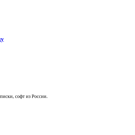
ду
иски, софт из России.