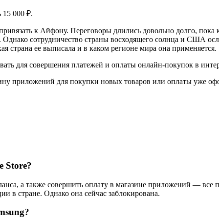
 15 000 ₽.
 привязать к Айфону. Переговоры длились довольно долго, пок
й. Однако сотрудничество страны восходящего солнца и США ос
ая страна ее выписала и в каком регионе мира она применяется.
вать для совершения платежей и оплаты онлайн-покупок в инте
зину приложений для покупки новых товаров или оплаты уже оф
 Store?
аланса, а также совершить оплату в магазине приложений — все
ии в стране. Однако она сейчас заблокирована.
amsung?