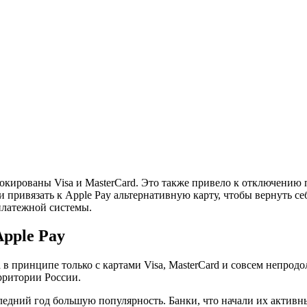
кированы Visa и MasterCard. Это также привело к отключению 
 привязать к Apple Pay альтернативную карту, чтобы вернуть с
платежной системы.
pple Pay
 в принципе только с картами Visa, MasterCard и совсем непрод
рритории России.
ледний год большую популярность. Банки, что начали их актив