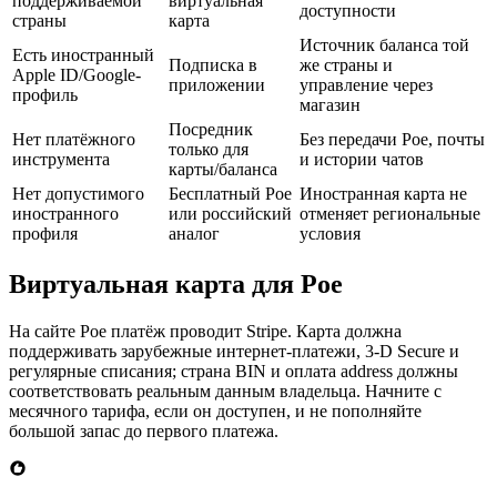
поддерживаемой
виртуальная
доступности
страны
карта
Источник баланса той
Есть иностранный
Подписка в
же страны и
Apple ID/Google-
приложении
управление через
профиль
магазин
Посредник
Нет платёжного
Без передачи Poe, почты
только для
инструмента
и истории чатов
карты/баланса
Нет допустимого
Бесплатный Poe
Иностранная карта не
иностранного
или российский
отменяет региональные
профиля
аналог
условия
Виртуальная карта для Poe
На сайте Poe платёж проводит Stripe. Карта должна
поддерживать зарубежные интернет-платежи, 3-D Secure и
регулярные списания; страна BIN и оплата address должны
соответствовать реальным данным владельца. Начните с
месячного тарифа, если он доступен, и не пополняйте
большой запас до первого платежа.