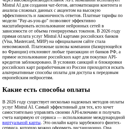
Mistral AI для создания чат-ботов, автоматизации контента и
анализа сложных данных с акцентом на высокую
эффективность и лаконичность ответов. Платные тарифы по
модели "Pay-as-you-go" позволяют эффективно
масштабировать использование нейронных сетей в
зависимости от объема генерируемых токенов. В 2026 году
прямая оплата услуг Mistral AI картами российских банков
(Visa, Mastercard, МИР) на официальном сайте стала
невозможной. Платежные шлюзы компании (базирующейся
во Франции) отклоняют любые транзакции от банков РФ, а
прямое использование российских карт для покупки API-
кредитов заблокировано. В условиях санкций и блокировки
российских карт разработчикам из России приходится искать
альтернативные способы оплаты для доступа к передовым
европейским нейросетям.
Какие есть способы оплаты
В 2026 году существует несколько надежных методов оплаты
услуг Mistral AI. Самый эффективный для тех, кто хочет
самостоятельно управлять своими API-ключами и получать
счета напрямую от сервиса — использование международной
виртуальной карты
. Это онлайн карта зарубежного финтех-
сервиса, которую можно оформить дистанционно. Она