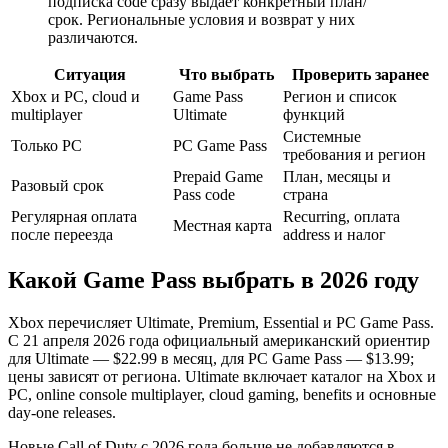
подписка code сразу выдаёт конкретный план/
срок. Региональные условия и возврат у них
различаются.
Ситуация
Что выбрать
Проверить заранее
Xbox и PC, cloud и
Game Pass
Регион и список
multiplayer
Ultimate
функций
Системные
Только PC
PC Game Pass
требования и регион
Prepaid Game
План, месяцы и
Разовый срок
Pass code
страна
Регулярная оплата
Recurring, оплата
Местная карта
после переезда
address и налог
Какой Game Pass выбрать в 2026 году
Xbox перечисляет Ultimate, Premium, Essential и PC Game Pass.
С 21 апреля 2026 года официальный американский ориентир
для Ultimate — $22.99 в месяц, для PC Game Pass — $13.99;
цены зависят от региона. Ultimate включает каталог на Xbox и
PC, online console multiplayer, cloud gaming, benefits и основные
day-one releases.
Новые Call of Duty с 2026 года больше не добавляются в