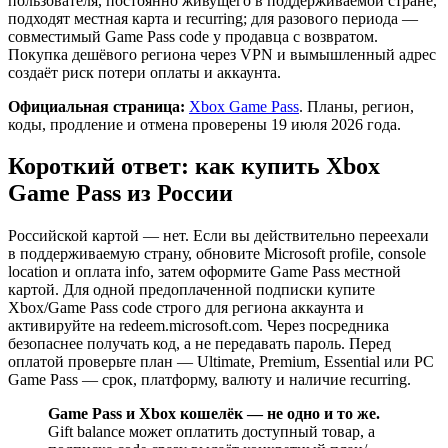
пользователя, постоянно живущего в поддерживаемой стране,
подходят местная карта и recurring; для разового периода —
совместимый Game Pass code у продавца с возвратом.
Покупка дешёвого региона через VPN и вымышленный адрес
создаёт риск потери оплаты и аккаунта.
Официальная страница:
Xbox Game Pass
. Планы, регион,
коды, продление и отмена проверены 19 июля 2026 года.
Короткий ответ: как купить Xbox
Game Pass из России
Российской картой — нет. Если вы действительно переехали
в поддерживаемую страну, обновите Microsoft profile, console
location и оплата info, затем оформите Game Pass местной
картой. Для одной предоплаченной подписки купите
Xbox/Game Pass code строго для региона аккаунта и
активируйте на redeem.microsoft.com. Через посредника
безопаснее получать код, а не передавать пароль. Перед
оплатой проверьте план — Ultimate, Premium, Essential или PC
Game Pass — срок, платформу, валюту и наличие recurring.
Game Pass и Xbox кошелёк — не одно и то же.
Gift balance может оплатить доступный товар, а