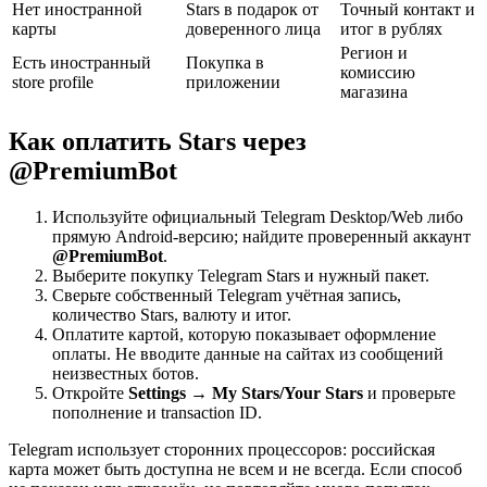
Нет иностранной
Stars в подарок от
Точный контакт и
карты
доверенного лица
итог в рублях
Регион и
Есть иностранный
Покупка в
комиссию
store profile
приложении
магазина
Как оплатить Stars через
@PremiumBot
Используйте официальный Telegram Desktop/Web либо
прямую Android-версию; найдите проверенный аккаунт
@PremiumBot
.
Выберите покупку Telegram Stars и нужный пакет.
Сверьте собственный Telegram учётная запись,
количество Stars, валюту и итог.
Оплатите картой, которую показывает оформление
оплаты. Не вводите данные на сайтах из сообщений
неизвестных ботов.
Откройте
Settings → My Stars/Your Stars
и проверьте
пополнение и transaction ID.
Telegram использует сторонних процессоров: российская
карта может быть доступна не всем и не всегда. Если способ