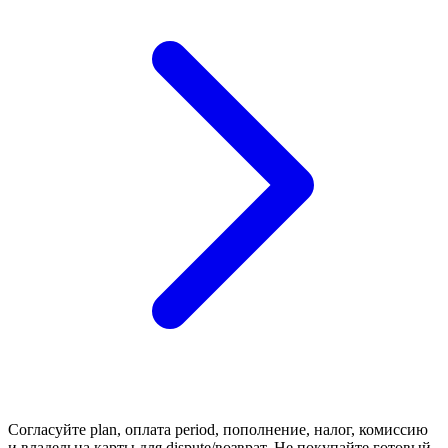
Согласуйте plan, оплата period, пополнение, налог, комиссию
и владельца карты для dispute/возврат. Не покупайте готовый