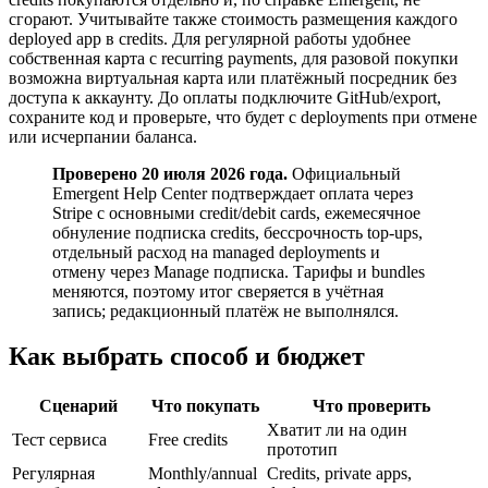
сгорают. Учитывайте также стоимость размещения каждого
deployed app в credits. Для регулярной работы удобнее
собственная карта с recurring payments, для разовой покупки
возможна виртуальная карта или платёжный посредник без
доступа к аккаунту. До оплаты подключите GitHub/export,
сохраните код и проверьте, что будет с deployments при отмене
или исчерпании баланса.
Проверено 20 июля 2026 года.
Официальный
Emergent Help Center подтверждает оплата через
Stripe с основными credit/debit cards, ежемесячное
обнуление подписка credits, бессрочность top-ups,
отдельный расход на managed deployments и
отмену через Manage подписка. Тарифы и bundles
меняются, поэтому итог сверяется в учётная
запись; редакционный платёж не выполнялся.
Как выбрать способ и бюджет
Сценарий
Что покупать
Что проверить
Хватит ли на один
Тест сервиса
Free credits
прототип
Регулярная
Monthly/annual
Credits, private apps,