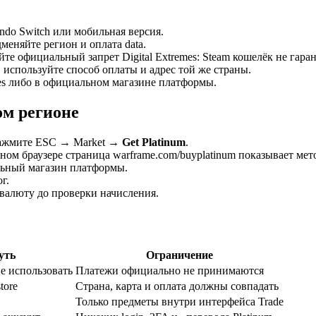
endo Switch или мобильная версия.
меняйте регион и оплата data.
те официальный запрет Digital Extremes: Steam кошелёк не гаран
 используйте способ оплаты и адрес той же страны.
emes либо в официальном магазине платформы.
ом регионе
 нажмите ESC → Market →
Get Platinum
.
чном браузере страница warframe.com/buyplatinum показывает ме
льный магазин платформы.
г.
е валюту до проверки начисления.
уть
Ограничение
е использовать
Платежи официально не принимаются
tore
Страна, карта и оплата должны совпадать
Только предметы внутри интерфейса Trade