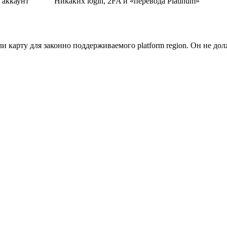
 аккаунт
Никаких login, 2FA и «перевода Platinum»
 карту для законно поддерживаемого platform region. Он не дол