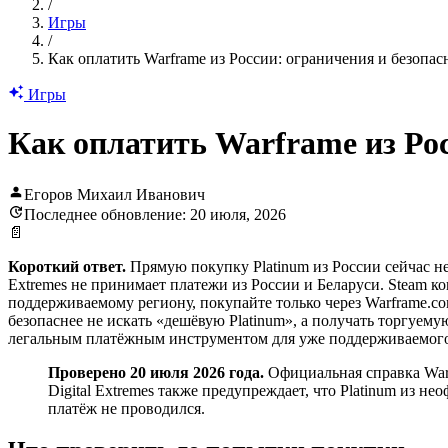
/
Игры
/
Как оплатить Warframe из России: ограничения и безопа
Игры
Как оплатить Warframe из Ро
Егоров Михаил Иванович
Последнее обновление: 20 июля, 2026
📄
Короткий ответ.
Прямую покупку Platinum из России сейчас не
Extremes не принимает платежи из России и Беларуси. Steam ко
поддерживаемому региону, покупайте только через Warframe.c
безопаснее не искать «дешёвую Platinum», а получать торгуем
легальным платёжным инструментом для уже поддерживаемого 
Проверено 20 июля 2026 года.
Официальная справка Warf
Digital Extremes также предупреждает, что Platinum из 
платёж не проводился.