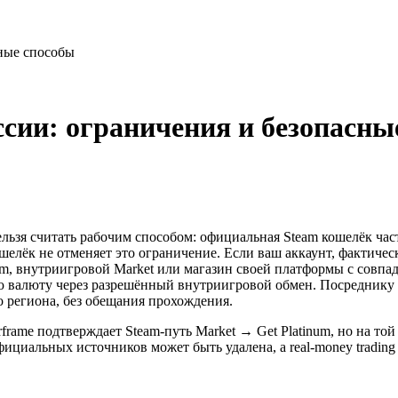
сные способы
ссии: ограничения и безопасны
льзя считать рабочим способом: официальная Steam кошелёк част
шелёк не отменяет это ограничение. Если ваш аккаунт, фактичес
om, внутриигровой Market или магазин своей платформы с совп
ую валюту через разрешённый внутриигровой обмен. Посреднику 
региона, без обещания прохождения.
rame подтверждает Steam-путь Market → Get Platinum, но на той
неофициальных источников может быть удалена, а real-money trad