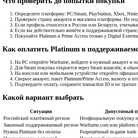
Что проверить до попытки покупки
Определите платформу: PC/Steam, PlayStation, Xbox, Nint
Проверьте страну аккаунта и магазина платформы. Не под
Если профиль относится к России или Беларуси, учитывай
Если вы действительно живёте в поддерживаемой стране,
Покупайте Platinum и Prime Access только у Digital Extr
Как оплатить Platinum в поддерживаем
На PC откройте Warframe, войдите в нужный аккаунт и
Для Steam покупка откроется через Steam кошелёк; в обы
На консоли или мобильном устройстве откройте официа
Сверьте аккаунт, пакет Platinum/Prime Access, валюту и ито
Подтвердите оплату, сохраните transaction ID и не тратьт
Какой вариант выбрать
Ситуация
Допустимый п
Российский платёжный регион
Неофициальную покупку н
Законный поддерживаемый регион
Warframe.com или platform s
Нужна Platinum без оплаты
Разрешённый in-game trade