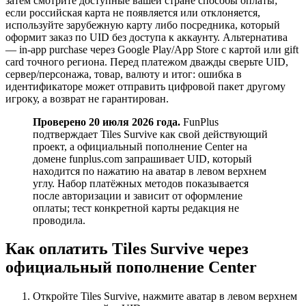
затем смотрите доступные вашей стране способы оплаты;
если российская карта не появляется или отклоняется,
используйте зарубежную карту либо посредника, который
оформит заказ по UID без доступа к аккаунту. Альтернатива
— in-app purchase через Google Play/App Store с картой или gift
card точного региона. Перед платежом дважды сверьте UID,
сервер/персонажа, товар, валюту и итог: ошибка в
идентификаторе может отправить цифровой пакет другому
игроку, а возврат не гарантирован.
Проверено 20 июля 2026 года.
FunPlus
подтверждает Tiles Survive как свой действующий
проект, а официальный пополнение Center на
домене funplus.com запрашивает UID, который
находится по нажатию на аватар в левом верхнем
углу. Набор платёжных методов показывается
после авторизации и зависит от оформление
оплаты; тест конкретной карты редакция не
проводила.
Как оплатить Tiles Survive через
официальный пополнение Center
Откройте Tiles Survive, нажмите аватар в левом верхнем