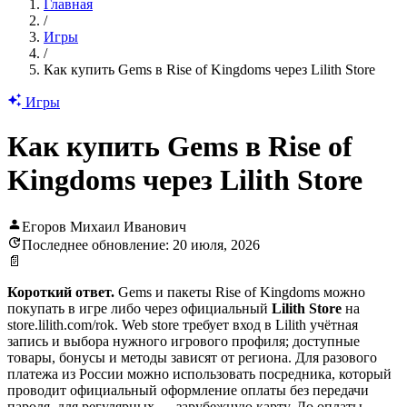
Главная
/
Игры
/
Как купить Gems в Rise of Kingdoms через Lilith Store
Игры
Как купить Gems в Rise of
Kingdoms через Lilith Store
Егоров Михаил Иванович
Последнее обновление: 20 июля, 2026
📄
Короткий ответ.
Gems и пакеты Rise of Kingdoms можно
покупать в игре либо через официальный
Lilith Store
на
store.lilith.com/rok. Web store требует вход в Lilith учётная
запись и выбора нужного игрового профиля; доступные
товары, бонусы и методы зависят от региона. Для разового
платежа из России можно использовать посредника, который
проводит официальный оформление оплаты без передачи
пароля, для регулярных — зарубежную карту. До оплаты