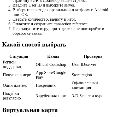
страницу PGR в Codashop вашей страны.
Введите User ID и выберите server.
Выберите пакет для правильной платформы: Android
или iOS.
Сверьте количество, валюту и итог.
Оплатите и сохраните transaction reference.
Перезапустите игру; при задержке не повторяйте в
обработке-заказ.
Какой способ выбрать
Ситуация
Канал
Проверка
Регион
Official Codashop
User ID/server
поддержан
App Store/Google
Покупка в игре
Store region
Play
Официальный
Один платёж
Посредник
квитанция
Покупки
Зарубежная карта
3-D Secure и курс
регулярно
Виртуальная карта