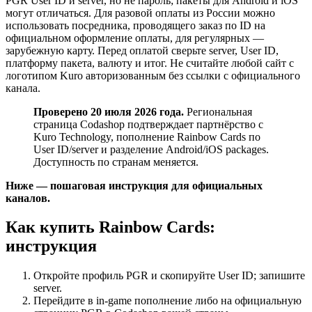
PGR User ID и server, но не пароль; пакеты для Android и iOS
могут отличаться. Для разовой оплаты из России можно
использовать посредника, проводящего заказ по ID на
официальном оформление оплаты, для регулярных —
зарубежную карту. Перед оплатой сверьте server, User ID,
платформу пакета, валюту и итог. Не считайте любой сайт с
логотипом Kuro авторизованным без ссылки с официального
канала.
Проверено 20 июля 2026 года.
Региональная
страница Codashop подтверждает партнёрство с
Kuro Technology, пополнение Rainbow Cards по
User ID/server и разделение Android/iOS packages.
Доступность по странам меняется.
Ниже — пошаговая инструкция для официальных
каналов.
Как купить Rainbow Cards:
инструкция
Откройте профиль PGR и скопируйте User ID; запишите
server.
Перейдите в in-game пополнение либо на официальную