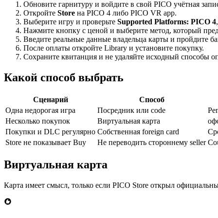
Обновите гарнитуру и войдите в свой PICO учётная запи
Откройте
Store
на PICO 4 либо PICO VR app.
Выберите игру и проверьте
Supported Platforms: PICO 4
Нажмите кнопку с ценой и выберите метод, который пре
Введите реальные данные владельца карты и пройдите б
После оплаты откройте Library и установите покупку.
Сохраните квитанция и не удаляйте исходный способы оп
Какой способ выбрать
Сценарий
Способ
Одна недорогая игра
Посредник или code
Ре
Несколько покупок
Виртуальная карта
оф
Покупки и DLC регулярно
Собственная foreign card
Ср
Store не показывает Buy
Не переводить стороннему seller
Cou
Виртуальная карта
Карта имеет смысл, только если PICO Store открыл официальн