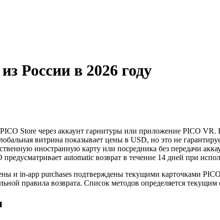
из России в 2026 году
ICO Store через аккаунт гарнитуры или приложение PICO VR. П
глобальная витрина показывает цены в USD, но это не гарантир
ственную иностранную карту или посредника без передачи аккау
предусматривает automatic возврат в течение 14 дней при испол
ны и in-app purchases подтверждены текущими карточками PICO 
альной правила возврата. Список методов определяется текущим
я