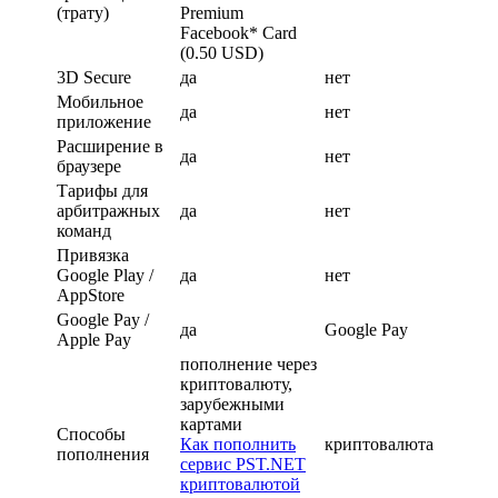
(трату)
Premium
Facebook*
Card
(0.50 USD)
3D Secure
да
нет
Мобильное
да
нет
приложение
Расширение в
да
нет
браузере
Тарифы для
арбитражных
да
нет
команд
Привязка
Google Play /
да
нет
AppStore
Google Pay /
да
Google Pay
Apple Pay
пополнение через
криптовалюту,
зарубежными
картами
Способы
Как пополнить
криптовалюта
пополнения
сервис PST.NET
криптовалютой