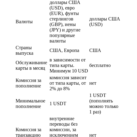
доллары США
(USD), евро
(EUR), фунты
стерлингов
доллары США
Валюты
(GBP), иены
(USD)
(JPY) и другие
популярные
валюты
Страны
США, Европа
США
выпуска
в зависимости от
Обслуживание
типа карты.
бесплатно
карты в месяц
Минимум 10 USD
комиссия зависит
Комиссия за
от типа карты, от
нет
пополнение
2% до 8%
1 USDT
Минимальное
(пополнять
1 USDT
пополнение
можно только
1 раз)
внутренние
переводы без
Комиссия за
комиссии, за
транзакцию
исключением
нет