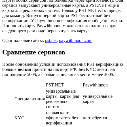
Карты обоих сервисов пополняются через криптовалюту. Оба
сервиса выпускают универсальные карты, а PST.NET еще и
карты для рекламных систем. Только у PST.NET есть тарифы
для команд. Выпуск первой карты PST бесплатный без
верификации. У Paywithmoon верификация вообще не нужна.
Пополнять карту Paywithmoon можно только один раз, для
следующего раза надо перевыпускать карту.
Официальные сайты:
pst.net
,
paywithmoon.com
Сравнение сервисов
После обновления условий использования PST верификацию
больше
нельзя
пройти на паспорт РФ. Без KYC лимит на
пополнение 500$, а с баланса нельзя вывести менее 300$.
PST.NET
Paywithmoon
универсальные
карты, карты для
универсальные
Специализация
рекламных
карты
систем
первая карта
KYC
оформляется без
не требуется
верификации