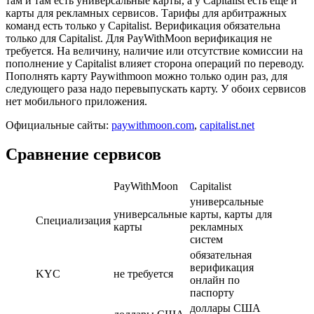
там и там есть универсальные карты, а у Capitalist есть еще и
карты для рекламных сервисов. Тарифы для арбитражных
команд есть только у Capitalist. Верификация обязательна
только для Capitalist. Для PayWithMoon верификация не
требуется. На величину, наличие или отсутствие комиссии на
пополнение у Capitalist влияет сторона операций по переводу.
Пополнять карту Paywithmoon можно только один раз, для
следующего раза надо перевыпускать карту. У обоих сервисов
нет мобильного приложения.
Официальные сайты:
paywithmoon.com
,
capitalist.net
Сравнение сервисов
PayWithMoon
Capitalist
универсальные
универсальные
карты, карты для
Специализация
карты
рекламных
систем
обязательная
верификация
KYC
не требуется
онлайн по
паспорту
доллары США