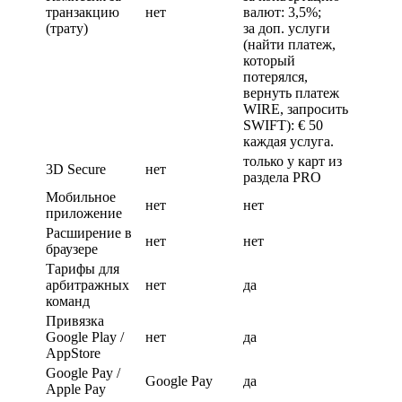
транзакцию
нет
валют: 3,5%;
(трату)
за доп. услуги
(найти платеж,
который
потерялся,
вернуть платеж
WIRE, запросить
SWIFT): € 50
каждая услуга.
только у карт из
3D Secure
нет
раздела PRO
Мобильное
нет
нет
приложение
Расширение в
нет
нет
браузере
Тарифы для
арбитражных
нет
да
команд
Привязка
Google Play /
нет
да
AppStore
Google Pay /
Google Pay
да
Apple Pay