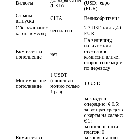
доллары США
Валюты
(USD), евро
(USD)
(EUR)
Страны
США
Великобритания
выпуска
Обслуживание
2,7 USD или 2,40
бесплатно
карты в месяц
EUR
На величину,
наличие или
Комиссия за
отсутствие
нет
пополнение
комиссии влияет
сторона операций
по переводу.
1 USDT
Минимальное
(пополнять
10 USD
пополнение
можно только
1 раз)
за каждую
операцию: € 0,5;
за возврат средств
с карты на баланс:
€ 1;
за отклоненный
платеж: 0;
Комиссия за
за конвертацию