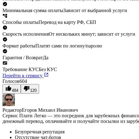
Минимальная сумма оплаты
Зависит от выбранной услуги
Способы оплаты
Перевод на карту РФ, СБП
Скорость исполнения
От нескольких минут; зависит от услуги
Формат работы
Платят сами по логину/паролю
Гарантия / Возврат
Да
Требование КУС
Без КУС
Перейти к сервису
Голосов
604
484
120
Редактор
Егоров Михаил Иванович
Сервис Плати Легко — это посредник для зарубежных финансо
денежный перевод, оплачивайте и получайте посылки из зару
Безупречная репутация
Отсутствие чат-ботов