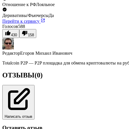
Отношение к РФ
Лояльное
Деривативы/Фьючерсы
Да
Перейти к сервису
Голосов
588
430
158
Редактор
Егоров Михаил Иванович
Totalcoin P2P — P2P площадка для обмена криптовалюты на ру
ОТЗЫВЫ
(0)
Написать отзыв
Оставить отзыв