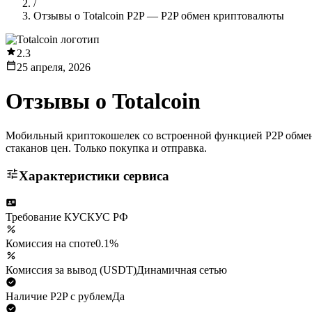
/
Отзывы о Totalcoin P2P — P2P обмен криптовалюты
2.3
25 апреля, 2026
Отзывы о
Totalcoin
Мобильный криптокошелек со встроенной функцией P2P обмена
стаканов цен. Только покупка и отправка.
Характеристики сервиса
Требование КУС
КУС РФ
Комиссия на споте
0.1%
Комиссия за вывод (USDT)
Динамичная сетью
Наличие P2P с рублем
Да