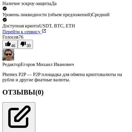
Наличие эскроу-защиты
Да
Уровень ликвидности (объем предложений)
Средний
Доступная крипта
USDT, BTC, ETH
Перейти к сервису
Голосов
76
46
30
Редактор
Егоров Михаил Иванович
Phemex P2P — P2P площадка для обмена криптовалюты на
рубли и другие фиатные валюты.
ОТЗЫВЫ
(0)