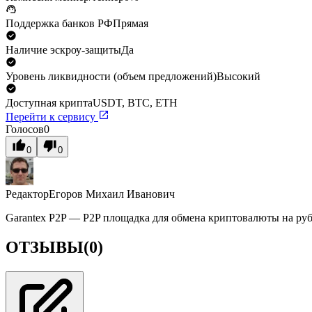
Поддержка банков РФ
Прямая
Наличие эскроу-защиты
Да
Уровень ликвидности (объем предложений)
Высокий
Доступная крипта
USDT, BTC, ETH
Перейти к сервису
Голосов
0
0
0
Редактор
Егоров Михаил Иванович
Garantex P2P — P2P площадка для обмена криптовалюты на ру
ОТЗЫВЫ
(0)