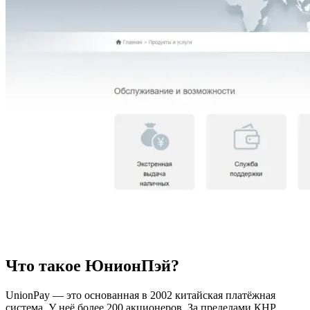
Что такое ЮнионПэй?
UnionPay — это основанная в 2002 китайская платёжная
система. У неё более 200 акционеров. За пределами КНР