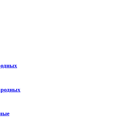
родных
ародных
дные