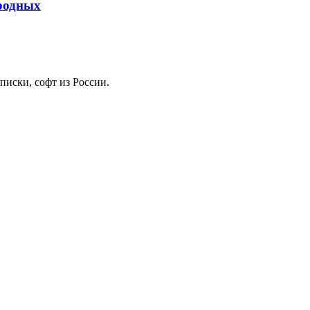
ародных
иски, софт из России.