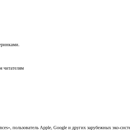
еринками.
м читателям
nces», пользователь Apple, Google и других зарубежных эко-си