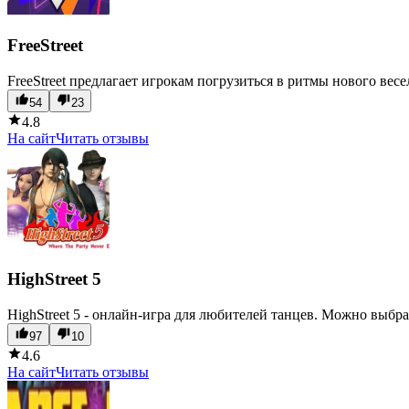
FreeStreet
FreeStreet предлагает игрокам погрузиться в ритмы нового ве
54
23
4.8
На сайт
Читать отзывы
HighStreet 5
HighStreet 5 - онлайн-игра для любителей танцев. Можно выбра
97
10
4.6
На сайт
Читать отзывы